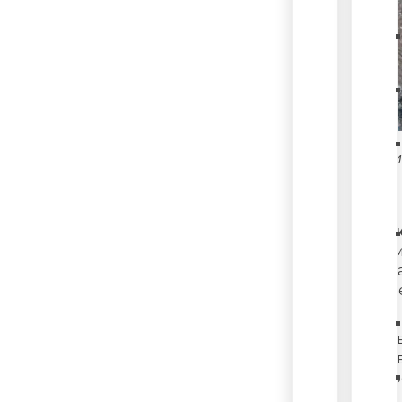
Графи
Полик
Напом
ветер
насел
22 фе
23 фе
С 24 