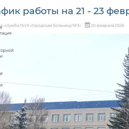
фик работы на 21 - 23 фев
с-служба ГАУЗ «Городская больница №3»
20 февраля 2026
я
тация
торной
ии
ья
ых
ический