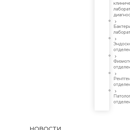
клинич
лабора
диагно
Бактер
лабора
Эндоск
отделе
Физиот
отделе
Рентге
отделе
Патоло
отделе
НОВОСТИ