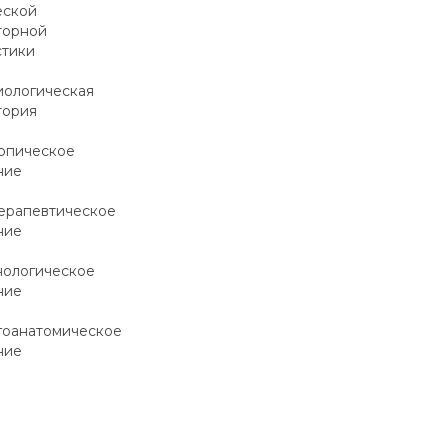
еской
торной
стики
иологическая
тория
опическое
ние
ерапевтическое
ние
нологическое
ние
гоанатомическое
ние