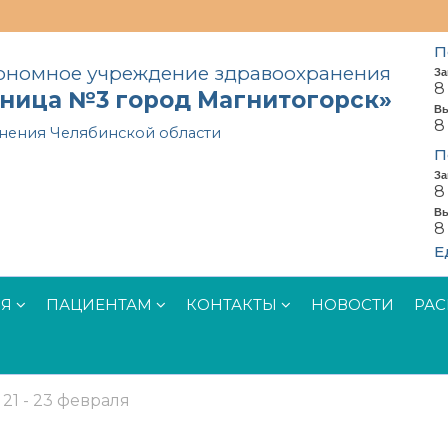
П
тономное учреждение здравоохранения
За
8
ьница №3 город Магнитогорск»
Вы
8
нения Челябинской области
П
За
8
Вы
8
Е
ИЯ
ПАЦИЕНТАМ
КОНТАКТЫ
НОВОСТИ
РАС
21 - 23 февраля