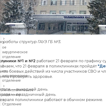
Приёмное
отделение
Ортопедическое
отделение
Травматологическое
отделение
к работы структур ГАУЗ ГБ №3.
1-
ое
хирургическое
отделение
линики №1 и №2
работают 21 февраля по графику с
инаем, что 21 февраля в поликлиниках пройдёт
"Де
2-
ое
анов боевых действий из числа участников СВО и чл
хирургическое
ение проверить здоровье.
отделение
враля — выходной день.
Гинекологическое
враля — праздничный день.
отделение
февраля поликлиники работают в обычном режиме.
Отделение