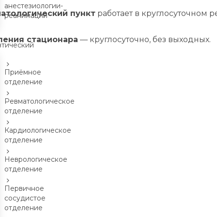
анестезиологии-
атологический пункт
работает в круглосуточном р
реанимации
ения стационара
— круглосуточно, без выходных.
втический
Приёмное
отделение
Ревматологическое
отделение
Кардиологическое
отделение
Неврологическое
отделение
Первичное
сосудистое
отделение