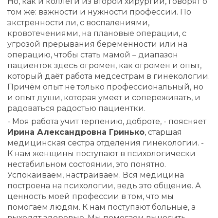
Но, как и коллеги из второй хирургии, говорят о
том же: важности и нужности профессии. По
экстренности ли, с воспалениями,
кровотечениями, на плановые операции, с
угрозой прерывания беременности или на
операцию, чтобы стать мамой – диапазон
пациенток здесь огромен, как огромен и опыт,
который даёт работа медсестрам в гинекологии.
Причём опыт не только профессиональный, но
и опыт души, которая умеет и сопереживать, и
радоваться радостью пациентки.
- Моя работа учит терпению, доброте, - поясняет
Ирина Александровна Гринько
, старшая
медицинская сестра отделения гинекологии. -
К нам женщины поступают в психологически
нестабильном состоянии, это понятно.
Успокаиваем, настраиваем. Вся медицина
построена на психологии, ведь это общение. А
ценность моей профессии в том, что мы
помогаем людям. К нам поступают больные, а
выходят здоровые. Мы помогаем выносить